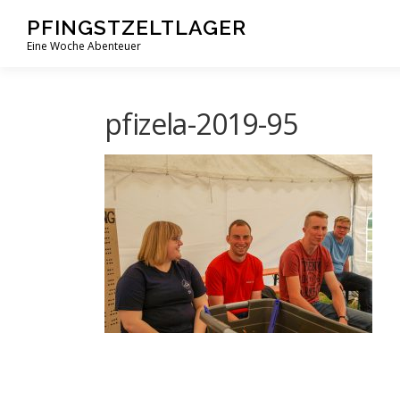
Zum
PFINGSTZELTLAGER
Inhalt
Eine Woche Abenteuer
springen
pfizela-2019-95