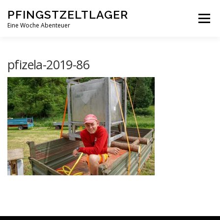
Zum
PFINGSTZELTLAGER
Inhalt
Menü
springen
Eine Woche Abenteuer
DEIN MITTELPUNKT
GOTTESDIENST MAL ANDERS
pfizela-2019-86
PFINGSTZELTLAGER
VERANSTALTUNGEN