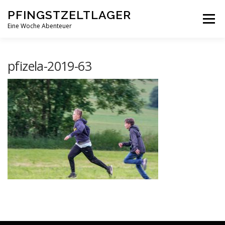
Zum
PFINGSTZELTLAGER
Inhalt
Menü
springen
Eine Woche Abenteuer
DEIN MITTELPUNKT
GOTTESDIENST MAL ANDERS
pfizela-2019-63
PFINGSTZELTLAGER
VERANSTALTUNGEN