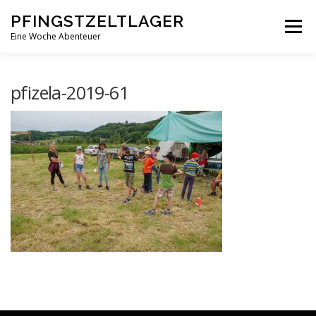
Zum
PFINGSTZELTLAGER
Inhalt
Menü
springen
Eine Woche Abenteuer
DEIN MITTELPUNKT
GOTTESDIENST MAL ANDERS
pfizela-2019-61
PFINGSTZELTLAGER
VERANSTALTUNGEN