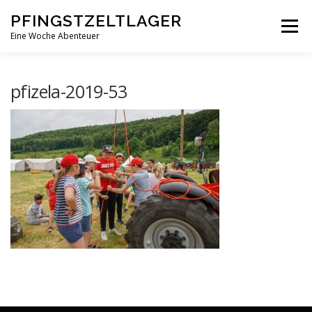
Zum
PFINGSTZELTLAGER
Inhalt
Menü
springen
Eine Woche Abenteuer
DEIN MITTELPUNKT
GOTTESDIENST MAL ANDERS
pfizela-2019-53
PFINGSTZELTLAGER
VERANSTALTUNGEN