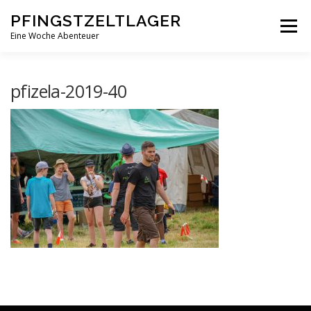
Zum
PFINGSTZELTLAGER
Inhalt
Menü
springen
Eine Woche Abenteuer
DEIN MITTELPUNKT
GOTTESDIENST MAL ANDERS
pfizela-2019-40
PFINGSTZELTLAGER
VERANSTALTUNGEN