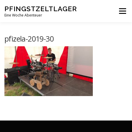
Zum
PFINGSTZELTLAGER
Inhalt
Menü
springen
Eine Woche Abenteuer
DEIN MITTELPUNKT
GOTTESDIENST MAL ANDERS
pfizela-2019-30
PFINGSTZELTLAGER
VERANSTALTUNGEN