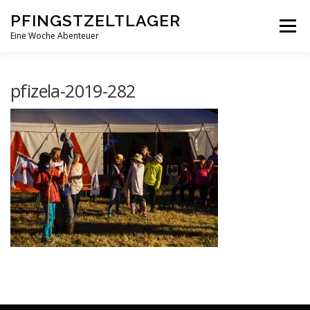
Zum
PFINGSTZELTLAGER
Inhalt
Menü
springen
Eine Woche Abenteuer
DEIN MITTELPUNKT
GOTTESDIENST MAL ANDERS
pfizela-2019-282
PFINGSTZELTLAGER
VERANSTALTUNGEN