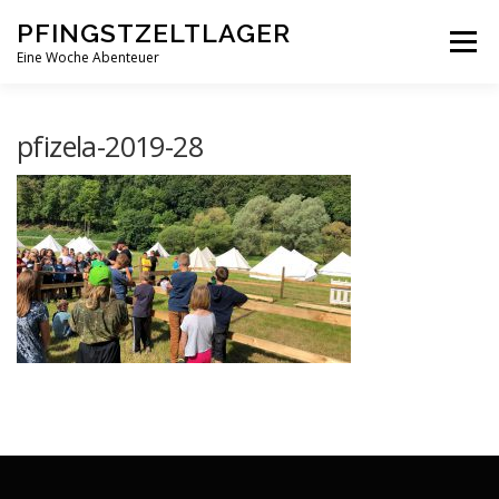
Zum
PFINGSTZELTLAGER
Inhalt
Menü
springen
Eine Woche Abenteuer
DEIN MITTELPUNKT
GOTTESDIENST MAL ANDERS
pfizela-2019-28
PFINGSTZELTLAGER
VERANSTALTUNGEN