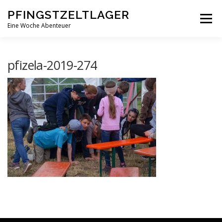
Zum
PFINGSTZELTLAGER
Inhalt
Menü
springen
Eine Woche Abenteuer
DEIN MITTELPUNKT
GOTTESDIENST MAL ANDERS
pfizela-2019-274
PFINGSTZELTLAGER
VERANSTALTUNGEN