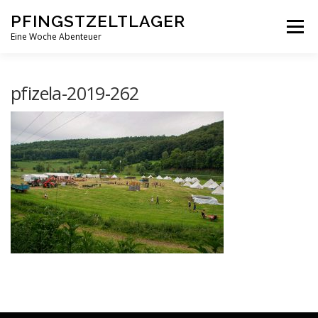
Zum
PFINGSTZELTLAGER
Inhalt
Menü
springen
Eine Woche Abenteuer
DEIN MITTELPUNKT
GOTTESDIENST MAL ANDERS
pfizela-2019-262
PFINGSTZELTLAGER
VERANSTALTUNGEN