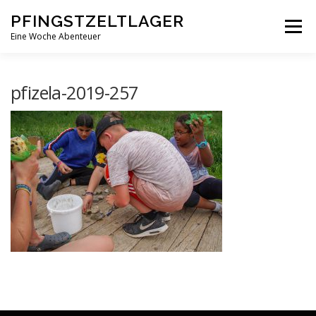
Zum
PFINGSTZELTLAGER
Inhalt
Menü
springen
Eine Woche Abenteuer
DEIN MITTELPUNKT
GOTTESDIENST MAL ANDERS
pfizela-2019-257
PFINGSTZELTLAGER
VERANSTALTUNGEN