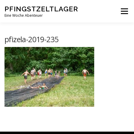
Zum
PFINGSTZELTLAGER
Inhalt
Menü
springen
Eine Woche Abenteuer
DEIN MITTELPUNKT
GOTTESDIENST MAL ANDERS
pfizela-2019-235
PFINGSTZELTLAGER
VERANSTALTUNGEN