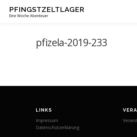
Zum
PFINGSTZELTLAGER
Inhalt
Eine Woche Abenteuer
springen
pfizela-2019-233
LINKS
VER
Impressum
Verans
Datenschutzerklärung