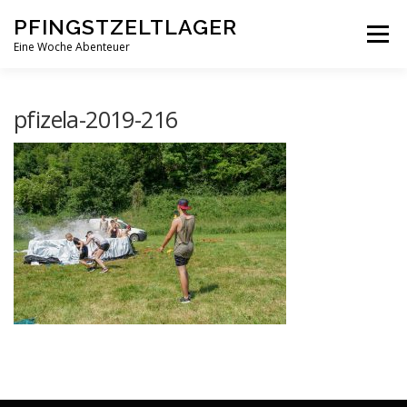
Zum
PFINGSTZELTLAGER
Inhalt
Menü
springen
Eine Woche Abenteuer
DEIN MITTELPUNKT
GOTTESDIENST MAL ANDERS
pfizela-2019-216
PFINGSTZELTLAGER
VERANSTALTUNGEN