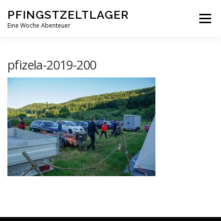
Zum
PFINGSTZELTLAGER
Inhalt
Menü
springen
Eine Woche Abenteuer
DEIN MITTELPUNKT
GOTTESDIENST MAL ANDERS
pfizela-2019-200
PFINGSTZELTLAGER
VERANSTALTUNGEN