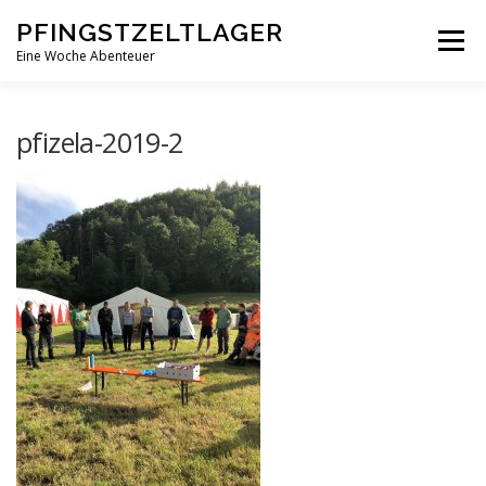
Zum
PFINGSTZELTLAGER
Inhalt
Menü
springen
Eine Woche Abenteuer
DEIN MITTELPUNKT
GOTTESDIENST MAL ANDERS
pfizela-2019-2
PFINGSTZELTLAGER
VERANSTALTUNGEN