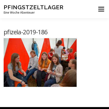
Zum
PFINGSTZELTLAGER
Inhalt
Menü
springen
Eine Woche Abenteuer
DEIN MITTELPUNKT
GOTTESDIENST MAL ANDERS
pfizela-2019-186
PFINGSTZELTLAGER
VERANSTALTUNGEN