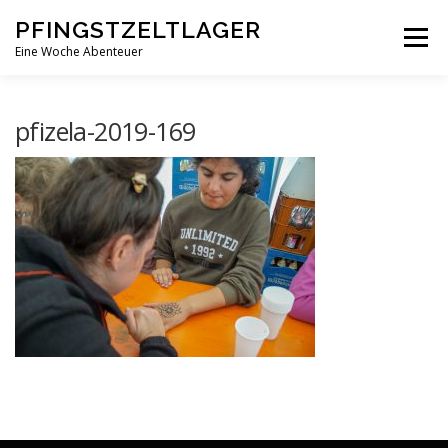
Zum
PFINGSTZELTLAGER
Inhalt
Menü
springen
Eine Woche Abenteuer
DEIN MITTELPUNKT
GOTTESDIENST MAL ANDERS
pfizela-2019-169
PFINGSTZELTLAGER
VERANSTALTUNGEN