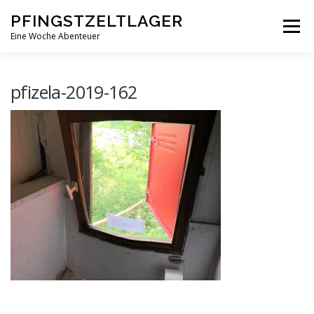
Zum
PFINGSTZELTLAGER
Inhalt
Menü
springen
Eine Woche Abenteuer
DEIN MITTELPUNKT
GOTTESDIENST MAL ANDERS
pfizela-2019-162
PFINGSTZELTLAGER
VERANSTALTUNGEN