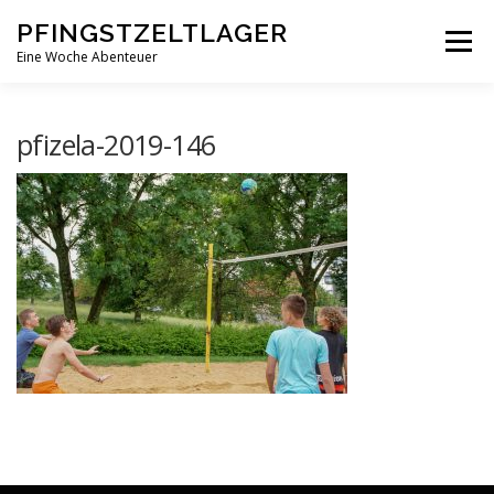
Zum
PFINGSTZELTLAGER
Inhalt
Menü
springen
Eine Woche Abenteuer
DEIN MITTELPUNKT
GOTTESDIENST MAL ANDERS
pfizela-2019-146
PFINGSTZELTLAGER
VERANSTALTUNGEN