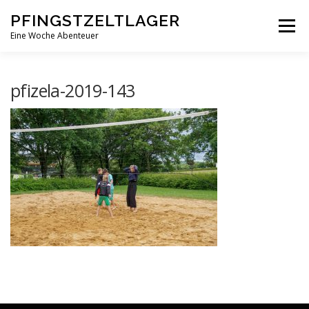
Zum
PFINGSTZELTLAGER
Inhalt
Menü
springen
Eine Woche Abenteuer
DEIN MITTELPUNKT
GOTTESDIENST MAL ANDERS
pfizela-2019-143
PFINGSTZELTLAGER
VERANSTALTUNGEN