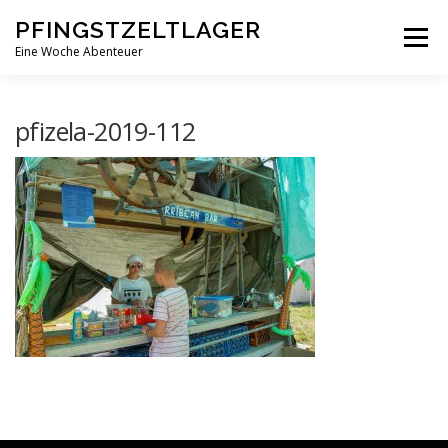
Zum
PFINGSTZELTLAGER
Inhalt
Menü
springen
Eine Woche Abenteuer
DEIN MITTELPUNKT
GOTTESDIENST MAL ANDERS
pfizela-2019-112
PFINGSTZELTLAGER
VERANSTALTUNGEN