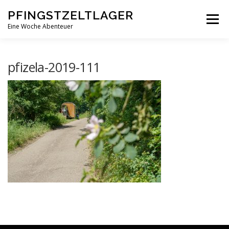
Zum
PFINGSTZELTLAGER
Inhalt
Menü
springen
Eine Woche Abenteuer
DEIN MITTELPUNKT
GOTTESDIENST MAL ANDERS
pfizela-2019-111
PFINGSTZELTLAGER
VERANSTALTUNGEN