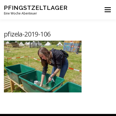
Zum
PFINGSTZELTLAGER
Inhalt
Menü
springen
Eine Woche Abenteuer
DEIN MITTELPUNKT
GOTTESDIENST MAL ANDERS
pfizela-2019-106
PFINGSTZELTLAGER
VERANSTALTUNGEN